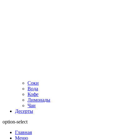
Соки
Вода
Кофе
Лимонады
Чаи
Десерты
option-select
Главная
Меню