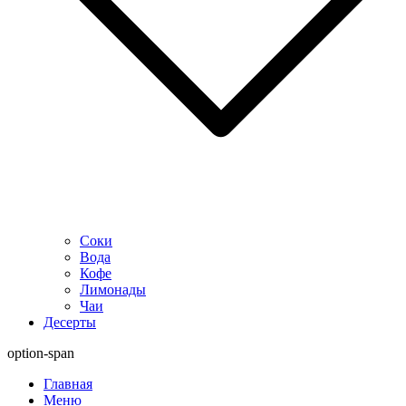
Соки
Вода
Кофе
Лимонады
Чаи
Десерты
option-span
Главная
Меню