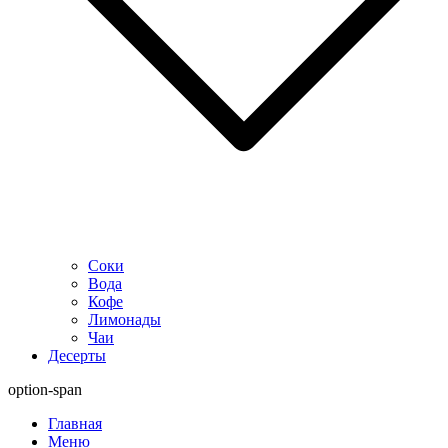
Соки
Вода
Кофе
Лимонады
Чаи
Десерты
option-span
Главная
Меню