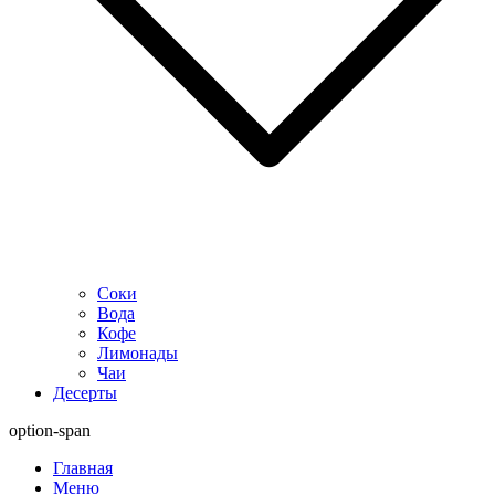
Соки
Вода
Кофе
Лимонады
Чаи
Десерты
option-span
Главная
Меню