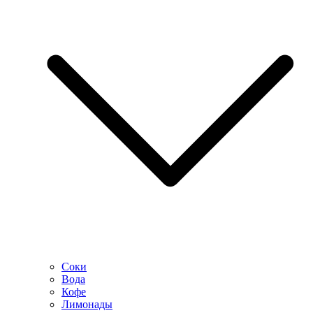
Соки
Вода
Кофе
Лимонады