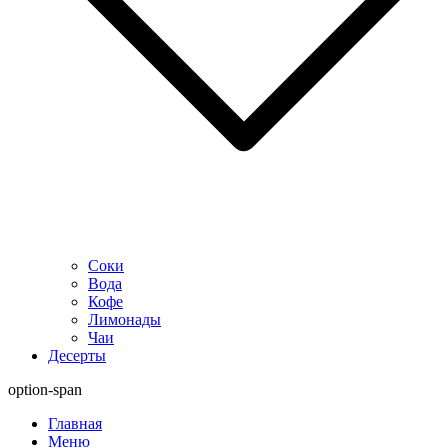
Соки
Вода
Кофе
Лимонады
Чаи
Десерты
option-span
Главная
Меню