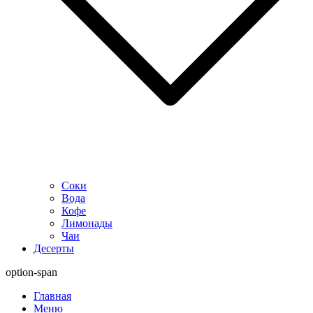
Соки
Вода
Кофе
Лимонады
Чаи
Десерты
option-span
Главная
Меню